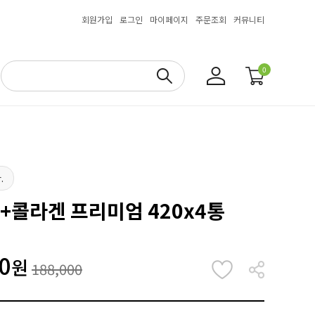
회원가입
로그인
마이페이지
주문조회
커뮤니티
0
.
틴+콜라겐 프리미엄 420x4통
0
원
188,000