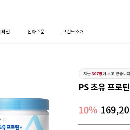
기획전
전화주문
브랜드소개
지금
307명
이 보고 있습니다
PS 초유 프로
10
%
169,20