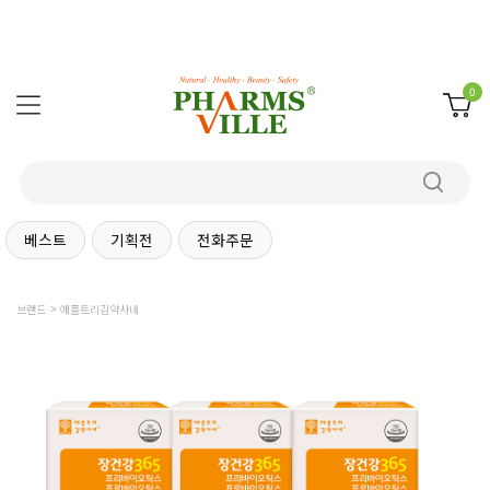
0
베스트
기획전
전화주문
브랜드
애플트리김약사네