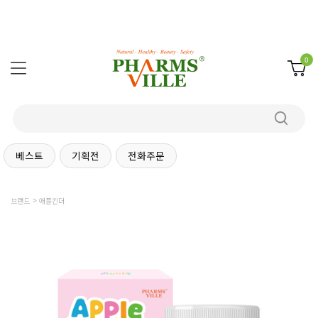
0
베스트
기획전
전화주문
브랜드
애플킨더