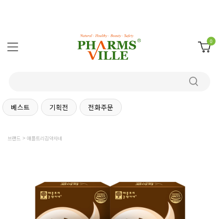
0
베스트
기획전
전화주문
브랜드
애플트리김약사네