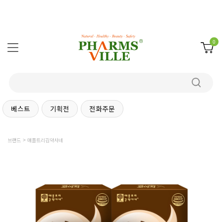
0
베스트
기획전
전화주문
브랜드
애플트리김약사네