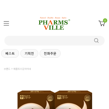
0
베스트
기획전
전화주문
브랜드
애플트리김약사네