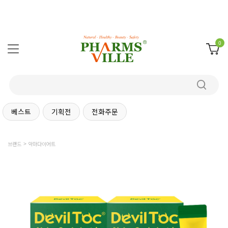
0
베스트
기획전
전화주문
브랜드
악마다이어트