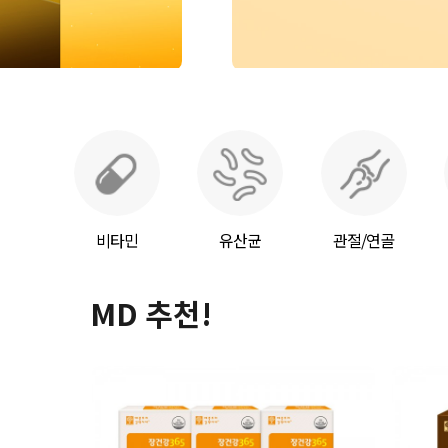
비타민
유산균
관절/연골
MD 추천!