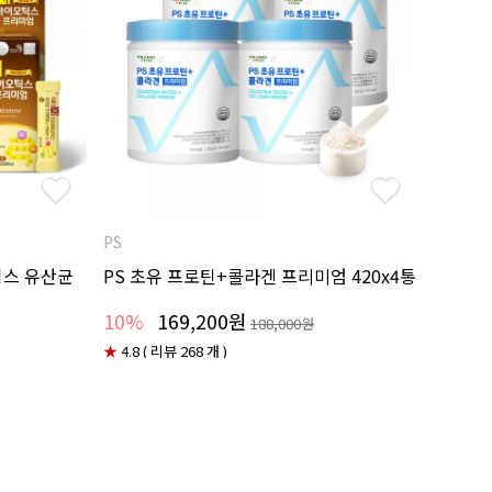
PS
틱스 유산균
PS 초유 프로틴+콜라겐 프리미엄 420x4통
10%
169,200원
188,000원
★
4.8 ( 리뷰 268 개 )