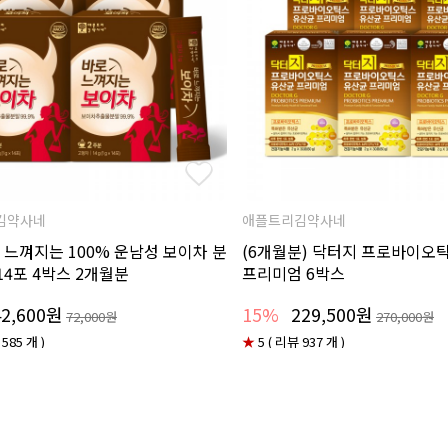
김약사네
애플트리김약사네
 느껴지는 100% 운남성 보이차 분
(6개월분) 닥터지 프로바이오
x 14포 4박스 2개월분
프리미엄 6박스
42,600원
15%
229,500원
72,000원
270,000원
 585 개 )
★
5 ( 리뷰 937 개 )
D