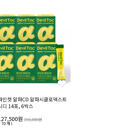
파인컷 알파CD 알파시클로덱스트
디 14포, 6박스
127,500원
150,000원
 70 개 )