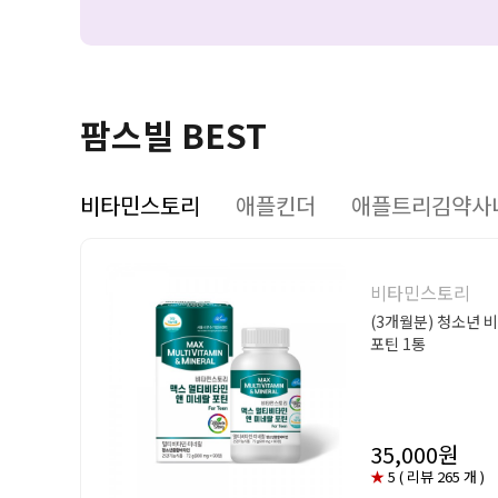
팜스빌 BEST
비타민스토리
애플킨더
애플트리김약사
비타민스토리
(3개월분) 청소년 
포틴 1통
35,000원
★
5 ( 리뷰 265 개 )