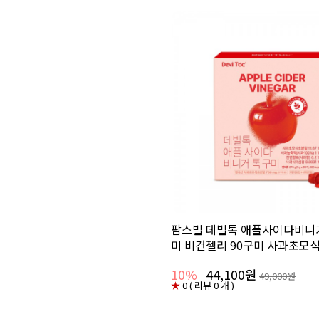
팜스빌 데빌톡 애플사이다비니거
미 비건젤리 90구미 사과초모
10%
44,100원
49,000원
★
0 ( 리뷰 0 개 )