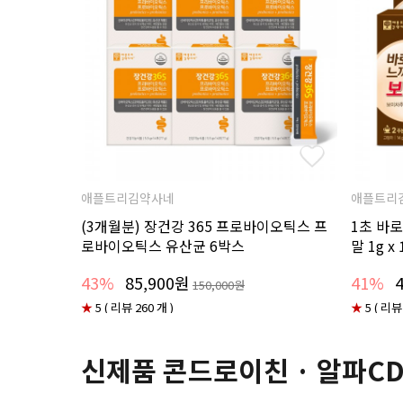
애플트리김약사네
애플트리
(3개월분) 장건강 365 프로바이오틱스 프
1초 바로
로바이오틱스 유산균 6박스
말 1g 
43%
85,900원
41%
150,000원
★
5 ( 리뷰 260 개 )
★
5 ( 리뷰
신제품 콘드로이친 · 알파C