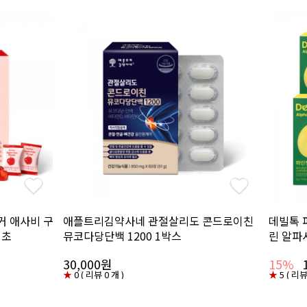
 애사비 구
애플트리김약사네 관절살리도 콘드로이친
데빌톡 
식초
뮤코다당단백 1200 1박스
린 알파시
30,000원
15%
★
0 ( 리뷰 0 개 )
★
5 ( 리뷰