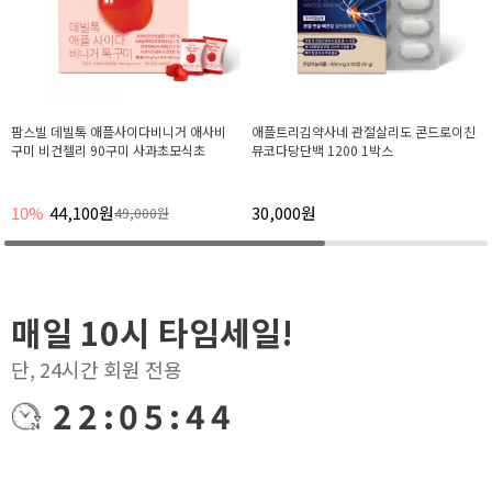
팜스빌 데빌톡 애플사이다비니거 애사비
애플트리김약사네 관절살리도 콘드로이친
구미 비건젤리 90구미 사과초모식초
뮤코다당단백 1200 1박스
10%
44,100원
30,000원
49,000원
매일 10시 타임세일!
단, 24시간 회원 전용
22:05:43