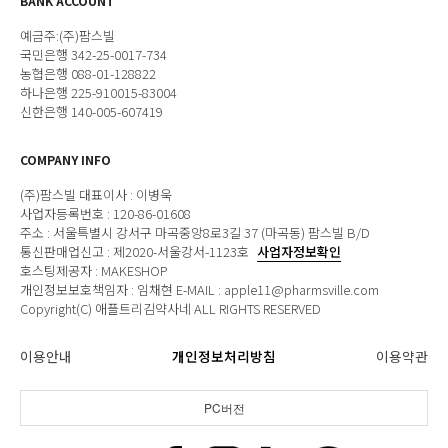
BANK ACCOUNT
예금주:(주)팜스빌
국민은행 342-25-0017-734
농협은행 088-01-128822
하나은행 225-910015-83004
신한은행 140-005-607419
COMPANY INFO
(주)팜스빌 대표이사 : 이병욱
사업자등록번호 : 120-86-01608
주소 : 서울특별시 강서구 마곡중앙8로3길 37 (마곡동) 팜스빌 B/D
통신판매업신고 : 제2020-서울강서-1123호
사업자정보확인
호스팅제공자 : MAKESHOP
개인정보보호책임자 : 임채현 E-MAIL : apple11@pharmsville.com
Copyright(C) 애플트리김약사네 ALL RIGHTS RESERVED
이용안내
개인정보처리방침
이용약관
PC버전