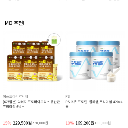
MD 추천!
애플트리김약사네
PS
(6개월분) 닥터지 프로바이오틱스 유산균
PS 초유 프로틴+콜라겐 프리미엄 420x4
프리미엄 6박스
통
15%
229,500원
10%
169,200원
270,000원
188,000원