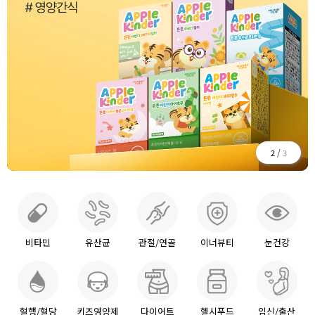
/
2
3
비타민
유산균
관절/연골
이너뷰티
눈건강
혈행/혈당
키즈영양제
다이어트
헬시푸드
임신/출산