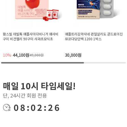
애플트리김약사네 관절살리도 콘드로이친
데빌톡 파인컷 알파CD 알파시클로덱스트
뮤코다당단백 1200 1박스
린 알파시디 14포, 6박스
30,000원
15%
127,500원
150,000원
매일 10시 타임세일!
단, 24시간 회원 전용
08:02:25