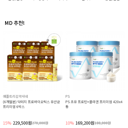
MD 추천!
애플트리김약사네
애플트리김약사네
(3개월분) 장건강 365 프로바이오틱스 프
1초 바로 느껴지는 100% 운남성 보이차
로바이오틱스 유산균 6박스
분말 1g x 14포 4박스 2개월분
43%
85,900원
41%
42,600원
150,000원
72,000원