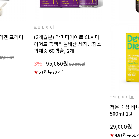
악마다이어트
콜라겐 프리미
(2개월분) 악마다이어트 CLA 다
이어트 공액리놀레산 체지방감소
과체중 60캡슐, 2개
82,000원
3%
95,060원
98,000원
★
5 ( 리뷰 79 개 )
악마다이어트
저온 숙성 바
500ml 1병
29,000원
★
4.8 ( 리뷰 61 개