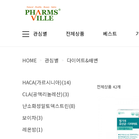
관심별
전체상품
베스트
HOME
관심별
다이어트&배변
>
>
HACA(가르시니아)(14)
전체상품 42개
CLA(공액리놀레산)(3)
난소화성말토덱스트린(8)
보이차(3)
레몬밤(1)