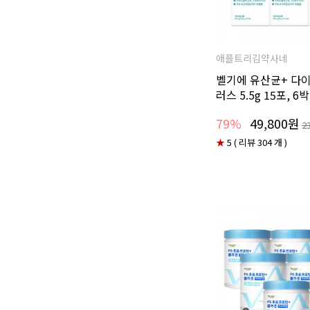
애플트리김약사네
벨기에 유산균+ 다
러스 5.5g 15포, 6
79%
49,800원
2
★
5 ( 리뷰 304 개 )