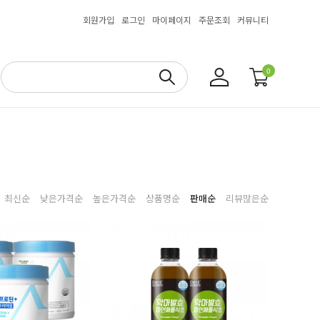
회원가입
로그인
마이페이지
주문조회
커뮤니티
0
최신순
낮은가격순
높은가격순
상품명순
판매순
리뷰많은순