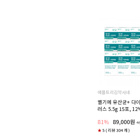
애플트리김약사네
벨기에 유산균+ 다
러스 5.5g 15포, 1
81%
89,000원
4
★
5 ( 리뷰 304 개 )