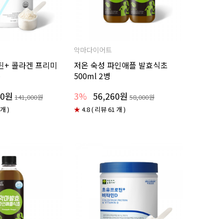
악마다이어트
틴+ 콜라겐 프리미
저온 숙성 파인애플 발효식초
통
500ml 2병
40원
3%
56,260원
141,000원
58,000원
 개 )
★
4.8 ( 리뷰 61 개 )