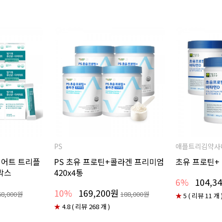
PS
애플트리김약사
이어트 트리플
PS 초유 프로틴+콜라겐 프리미엄
초유 프로틴+ 
2박스
420x4통
6%
104,3
10%
169,200원
68,000원
188,000원
★
5 ( 리뷰 11 개 
★
4.8 ( 리뷰 268 개 )