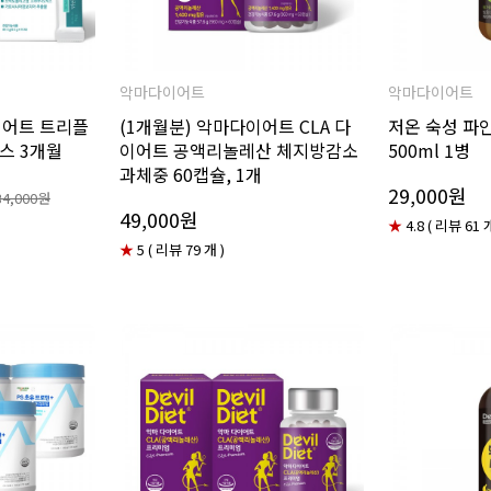
악마다이어트
악마다이어트
이어트 트리플
(1개월분) 악마다이어트 CLA 다
저온 숙성 파
박스 3개월
이어트 공액리놀레산 체지방감소
500ml 1병
과체중 60캡슐, 1개
29,000원
34,000원
49,000원
★
4.8 ( 리뷰 61 개
★
5 ( 리뷰 79 개 )