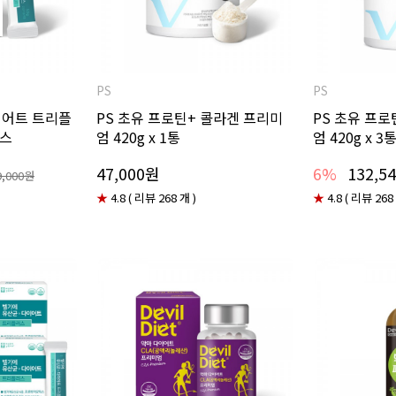
PS
PS
이어트 트리플
PS 초유 프로틴+ 콜라겐 프리미
PS 초유 프로
박스
엄 420g x 1통
엄 420g x 3
47,000원
6%
132,5
9,000원
★
4.8 ( 리뷰 268 개 )
★
4.8 ( 리뷰 268