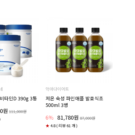
네
악마다이어트
비타민D 390g 3통
저온 숙성 파인애플 발효식초
500ml 3병
40원
111,000원
6%
81,780원
87,000원
)
★
4.8 ( 리뷰 61 개 )