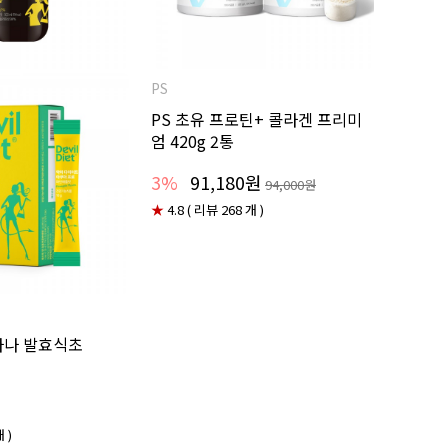
PS
PS 초유 프로틴+ 콜라겐 프리미
엄 420g 2통
3%
91,180원
94,000원
★
4.8 ( 리뷰 268 개 )
나나 발효식초
 )