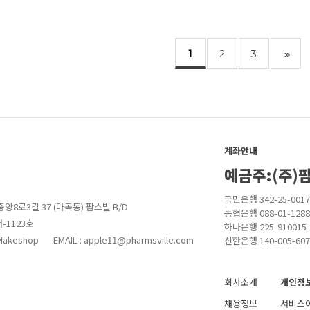
1
2
3
>>
계좌안내
예금주:(주)
국민은행 342-25-0017
앙8로3길 37 (마곡동) 팜스빌 B/D
농협은행 088-01-1288
-1123호
하나은행 225-910015-
akeshop
EMAIL : apple11@pharmsville.com
신한은행 140-005-607
회사소개
개인정
채용정보
서비스