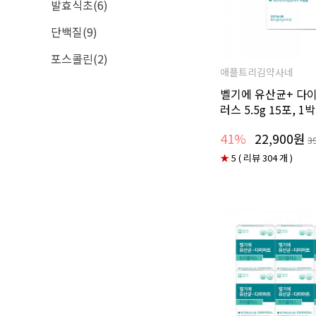
발효식초(6)
단백질(9)
포스콜린(2)
애플트리김약사네
벨기에 유산균+ 다
러스 5.5g 15포, 1
41%
22,900원
3
★
5 ( 리뷰 304 개 )