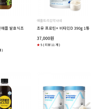
애플트리김약사네
인애플 발효식초
초유 프로틴+ 비타민D 390g 1통
37,000원
★
5 ( 리뷰 11 개 )
 )