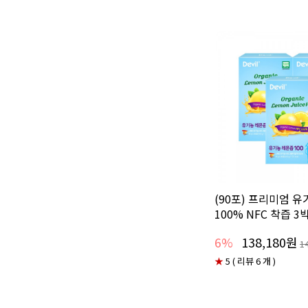
(90포) 프리미엄 
100% NFC 착즙 3
6%
138,180원
1
★
5 ( 리뷰 6 개 )