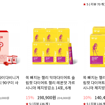
★
5 ( 리뷰 70 개 
플사이다비니거
쏙 빠지는 젤리 악마다이어트 슬
쏙 빠지는 젤
 90구미 사
림컷 다이어트 젤리 레몬맛 가르
림컷 다이어트
시니아 체지방감소 14포, 6개
시니아 체지방감
15%
198,900원
10%
140,
9,000원
234,000원
★
5 ( 리뷰 136 개 )
★
5 ( 리뷰 136 개