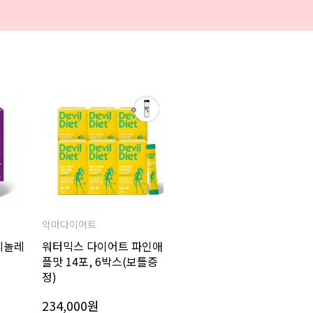
악마다이어트
리놀레
워터믹스 다이어트 파인애
플맛 14포, 6박스(보틀증
정)
234,000원