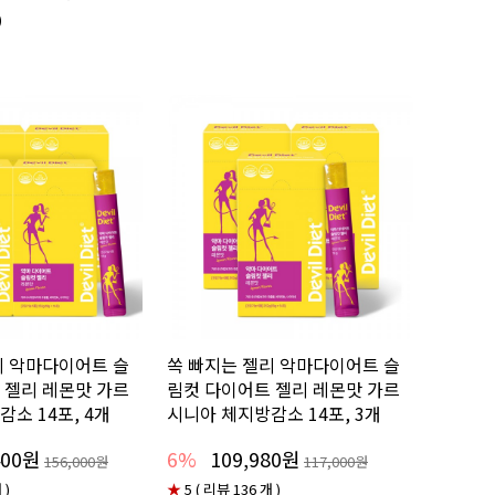
)
리 악마다이어트 슬
쏙 빠지는 젤리 악마다이어트 슬
 젤리 레몬맛 가르
림컷 다이어트 젤리 레몬맛 가르
소 14포, 4개
시니아 체지방감소 14포, 3개
400원
6%
109,980원
156,000원
117,000원
 )
★
5 ( 리뷰 136 개 )