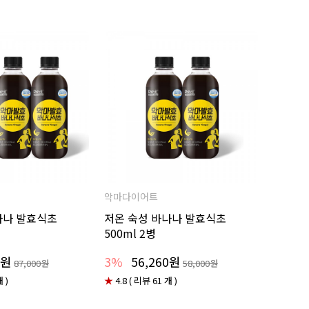
악마다이어트
나나 발효식초
저온 숙성 바나나 발효식초
500ml 2병
0원
3%
56,260원
87,000원
58,000원
 )
★
4.8 ( 리뷰 61 개 )