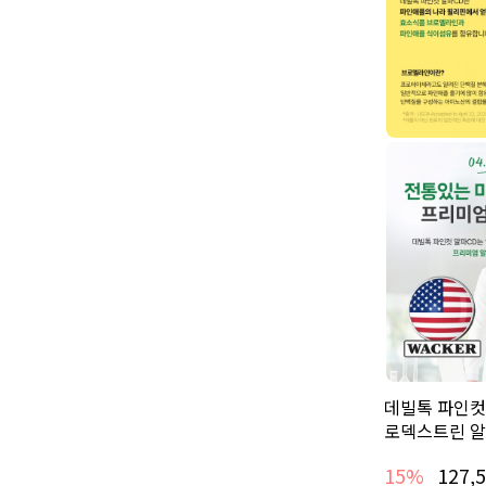
데빌톡 파인컷
로덱스트린 알
15%
127,