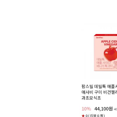
팜스빌 데빌톡 애
애사비 구미 비건젤리
과초모식초
10%
44,100원
4
★
0 ( 리뷰 0 개 )