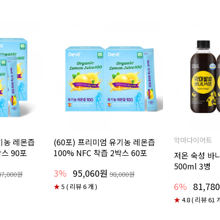
악마다이어트
유기농 레몬즙
(60포) 프리미엄 유기농 레몬즙
박스 90포
100% NFC 착즙 2박스 60포
저온 숙성 바
500ml 3병
3%
95,060원
47,000원
98,000원
6%
81,78
★
5 ( 리뷰 6 개 )
★
4.8 ( 리뷰 61 개