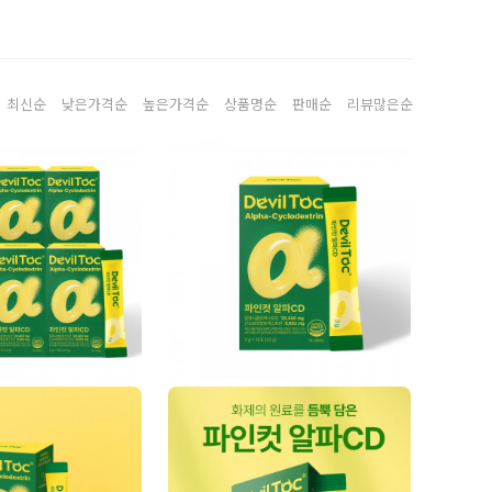
최신순
낮은가격순
높은가격순
상품명순
판매순
리뷰많은순