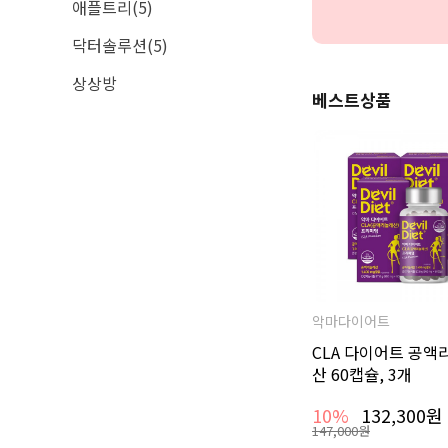
애플트리(5)
닥터솔루션(5)
상상방
베스트상품
악마다이어트
CLA 다이어트 공액
산 60캡슐, 3개
10%
132,300원
147,000원