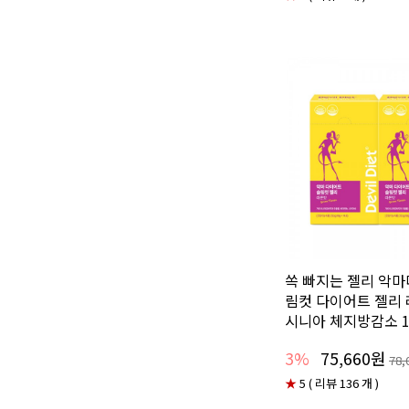
쏙 빠지는 젤리 악
림컷 다이어트 젤리
시니아 체지방감소 1
3%
75,660원
78,
★
5 ( 리뷰 136 개 )