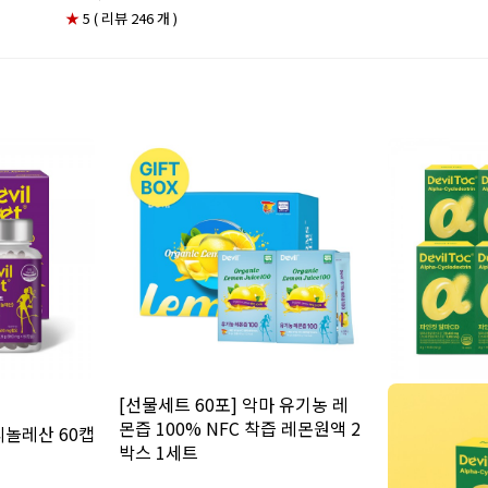
★
5 ( 리뷰 246 개 )
[선물세트 60포] 악마 유기농 레
몬즙 100% NFC 착즙 레몬원액 2
리놀레산 60캡
박스 1세트