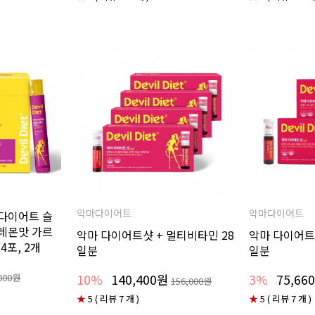
악마다이어트
악마다이어트
마다이어트 슬
 레몬맛 가르
악마 다이어트샷 + 멀티비타민 28
악마 다이어트
4포, 2개
일분
일분
10%
140,400원
3%
75,66
000원
156,000원
★
5 ( 리뷰 7 개 )
★
5 ( 리뷰 7 개 )