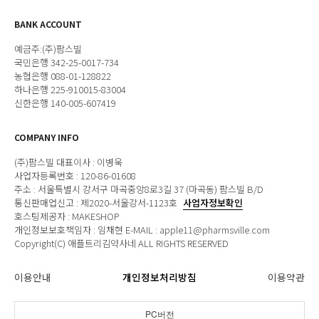
BANK ACCOUNT
예금주:(주)팜스빌
국민은행 342-25-0017-734
농협은행 088-01-128822
하나은행 225-910015-83004
신한은행 140-005-607419
COMPANY INFO
(주)팜스빌 대표이사 : 이병욱
사업자등록번호 : 120-86-01608
주소 : 서울특별시 강서구 마곡중앙8로3길 37 (마곡동) 팜스빌 B/D
통신판매업신고 : 제2020-서울강서-1123호
사업자정보확인
호스팅제공자 : MAKESHOP
개인정보보호책임자 : 임채현 E-MAIL : apple11@pharmsville.com
Copyright(C) 애플트리김약사네 ALL RIGHTS RESERVED
이용안내
개인정보처리방침
이용약관
PC버전