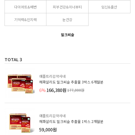
다이어트&배변
피부건강&이너뷰티
임신&출산
기억력&인지력
눈건강
밀크씨슬
TOTAL
3
애플트리김약사네
헤파살리도 밀크씨슬 추출물 3박스 6개월분
6%
166,380원
177,000원
애플트리김약사네
헤파살리도 밀크씨슬 추출물 1박스 2개월분
59,000원