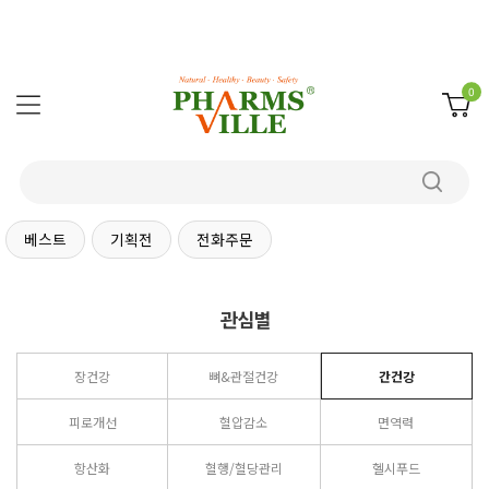
0
베스트
기획전
전화주문
관심별
장건강
뼈&관절건강
간건강
피로개선
혈압감소
면역력
항산화
혈행/혈당관리
헬시푸드