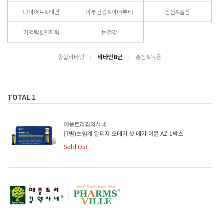
다이어트&배변
피부건강&이너뷰티
임신&출산
기억력&인지력
눈건강
종합비타민
비타민B군
홍삼&녹용
TOTAL
1
애플트리김약사네
(7병)초임계 알티지 오메가 샷 메가 이뮨 AZ 1박스
Sold Out