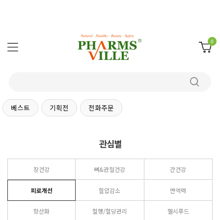
0
베스트
기획전
전화주문
관심별
장건강
뼈&관절건강
간건강
피로개선
혈압감소
면역력
항산화
혈행/혈당관리
헬시푸드