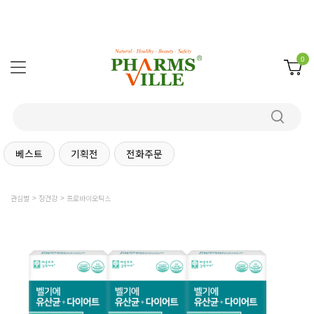
0
베스트
기획전
전화주문
관심별
장건강
프로바이오틱스