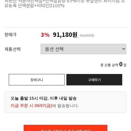
속편한 저분자단백질+단백질함량 85%이상 뉴질랜드 프리미엄 초
유농축 단백분말+비타민D100%
91,180원
3
%
판매가
94,000원
제품선택
0
총 상품 금액
원
장바구니
구매하기
오늘 출발 15시 마감, 이후 내일 발송
지금 주문 시
08/07(금)
에 발송됩니다.