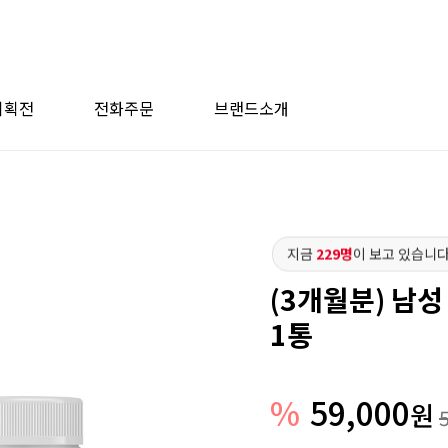
기획전
전화주문
브랜드소개
지금
229명
이 보고 있습니다
(3개월분) 남
1통
%
59,000
원