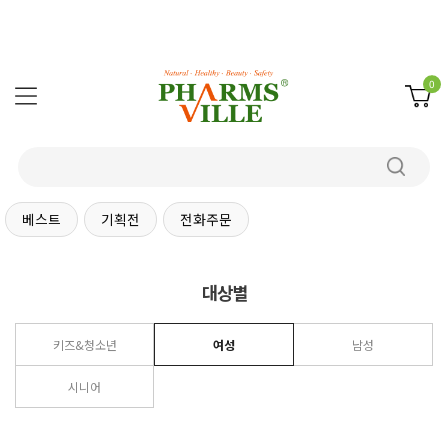
0
베스트
기획전
전화주문
대상별
키즈&청소년
여성
남성
시니어