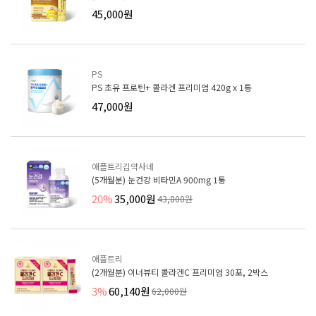
45,000원
PS
PS 초유 프로틴+ 콜라겐 프리미엄 420g x 1통
47,000원
애플트리김약사네
(5개월분) 눈건강 비타민A 900mg 1통
20%
35,000원
43,800원
애플트리
(2개월분) 이너뷰티 콜라겐C 프리미엄 30포, 2박스
3%
60,140원
62,000원