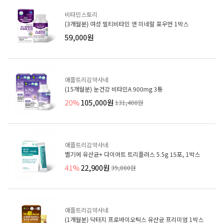
비타민스토리
(3개월분) 여성 멀티비타민 앤 미네랄 포우먼 1박스
59,000원
애플트리김약사네
(15개월분) 눈건강 비타민A 900mg 3통
20%
105,000원
131,400원
애플트리김약사네
벨기에 유산균+ 다이어트 트리플러스 5.5g 15포, 1박스
41%
22,900원
39,000원
애플트리김약사네
(1개월분) 닥터지 프로바이오틱스 유산균 프리미엄 1박스