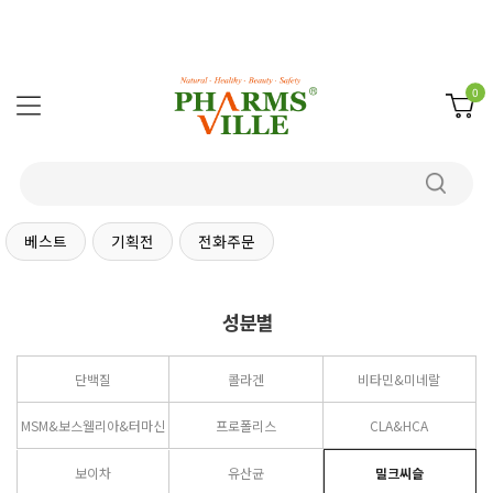
0
베스트
기획전
전화주문
성분별
단백질
콜라겐
비타민&미네랄
MSM&보스웰리아&터마신
프로폴리스
CLA&HCA
보이차
유산균
밀크씨슬