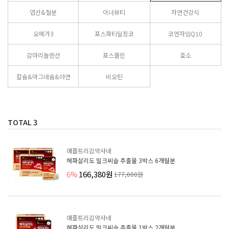
엽산&철분
이너뷰티
자연건강식
오메가3
포스파티딜징코
코엔자임Q10
감마리놀렌산
포스콜린
효소
칼슘&마그네슘&아연
비오틴
TOTAL
3
애플트리김약사네
헤파살리도 밀크씨슬 추출물 3박스 6개월분
6%
166,380원
177,000원
애플트리김약사네
헤파살리도 밀크씨슬 추출물 1박스 2개월분