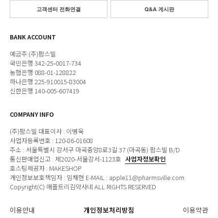
고객센터 전화연결
Q&A 게시판
BANK ACCOUNT
예금주:(주)팜스빌
국민은행 342-25-0017-734
농협은행 088-01-128822
하나은행 225-910015-83004
신한은행 140-005-607419
COMPANY INFO
(주)팜스빌 대표이사 : 이병욱
사업자등록번호 : 120-86-01608
주소 : 서울특별시 강서구 마곡중앙8로3길 37 (마곡동) 팜스빌 B/D
통신판매업신고 : 제2020-서울강서-1123호
사업자정보확인
호스팅제공자 : MAKESHOP
개인정보보호책임자 : 임채현 E-MAIL : apple11@pharmsville.com
Copyright(C) 애플트리김약사네 ALL RIGHTS RESERVED
이용안내
개인정보처리방침
이용약관